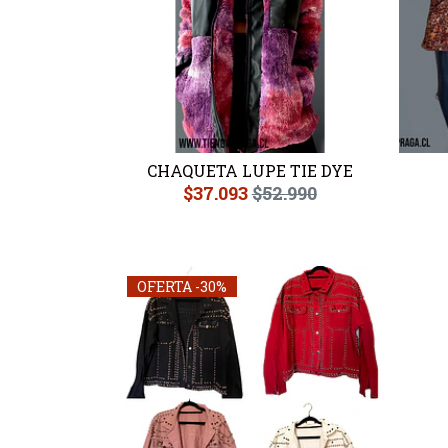
CHAQUETA LUPE TIE DYE
$37.093
$52.990
OFERTA -30%