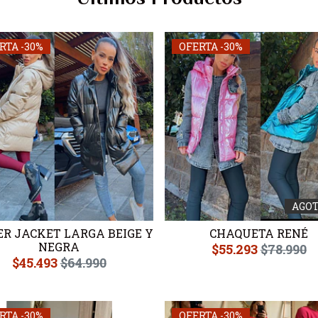
RTA -30%
OFERTA -30%
AGO
R JACKET LARGA BEIGE Y
CHAQUETA RENÉ
NEGRA
$55.293
$78.990
$45.493
$64.990
RTA -30%
OFERTA -30%