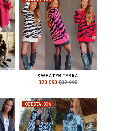
SWEATER CEBRA
$23.093
$32.990
OFERTA -30%