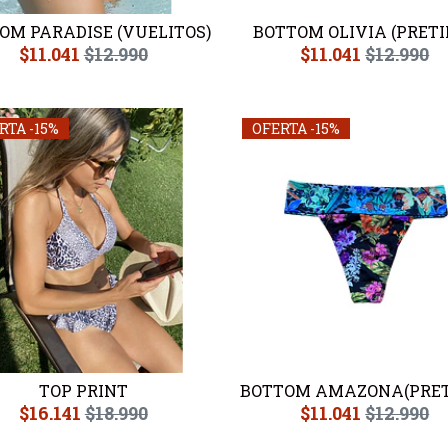
OM PARADISE (VUELITOS)
BOTTOM OLIVIA (PRETI
$11.041
$12.990
$11.041
$12.990
RTA -15%
OFERTA -15%
TOP PRINT
BOTTOM AMAZONA(PRET
$16.141
$18.990
$11.041
$12.990