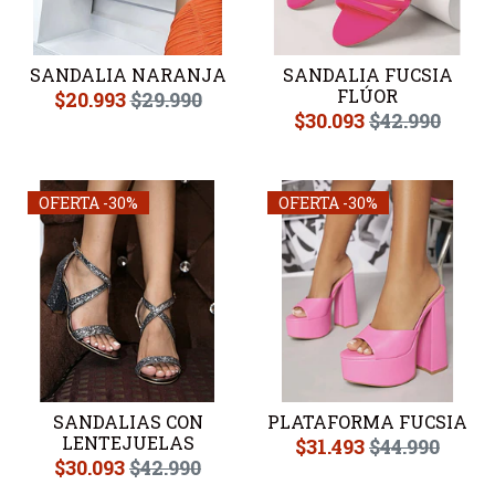
SANDALIA NARANJA
SANDALIA FUCSIA
FLÚOR
$20.993
$29.990
$30.093
$42.990
OFERTA -30%
OFERTA -30%
SANDALIAS CON
PLATAFORMA FUCSIA
LENTEJUELAS
$31.493
$44.990
$30.093
$42.990