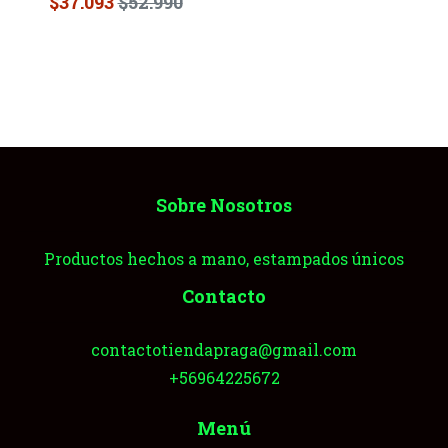
$37.093
$52.990
Sobre Nosotros
Productos hechos a mano, estampados únicos
Contacto
contactotiendapraga@gmail.com
+56964225672
Menú