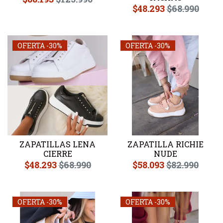
$48.293
$68.990
OFERTA -30%
OFERTA -30%
ZAPATILLAS LENA
ZAPATILLA RICHIE
CIERRE
NUDE
$48.293
$68.990
$58.093
$82.990
OFERTA -30%
OFERTA -30%