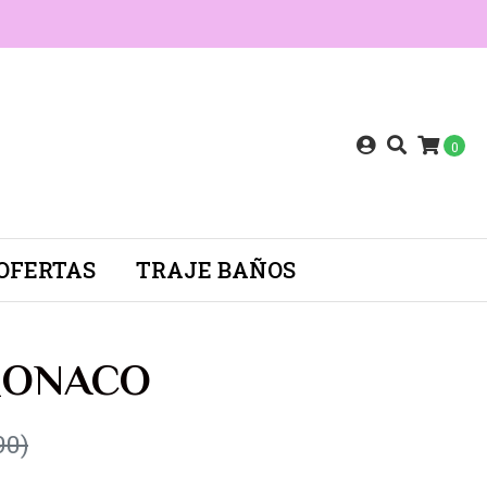
0
OFERTAS
TRAJE BAÑOS
MONACO
90)