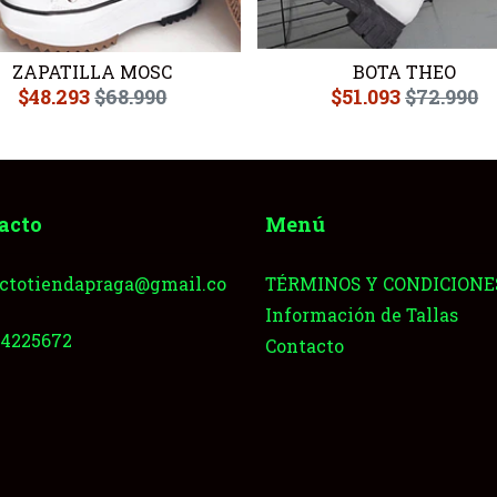
ZAPATILLA MOSC
BOTA THEO
$48.293
$68.990
$51.093
$72.990
acto
Menú
ctotiendapraga@gmail.co
TÉRMINOS Y CONDICIONE
Información de Tallas
64225672
Contacto