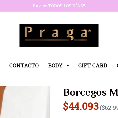
Envíos TODOS LOS DÍAS!!
CONTACTO
BODY
GIFT CARD
Borcegos 
$44.093
($62.9