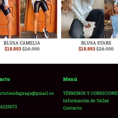
BLUSA CAMELIA
BLUSA STARS
$18.893
$26.990
$18.893
$26.990
acto
Menú
ctotiendapraga@gmail.co
TÉRMINOS Y CONDICIONE
Información de Tallas
64225672
Contacto