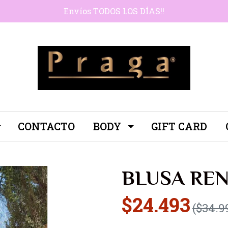
Envíos TODOS LOS DÍAS!!
CONTACTO
BODY
GIFT CARD
BLUSA REN
$24.493
($34.9