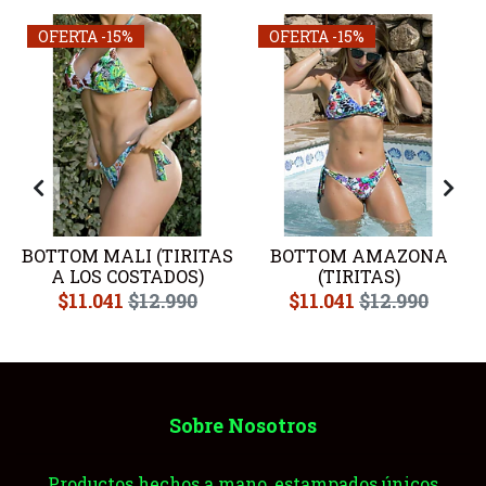
OFERTA -15%
OFERTA -15%
BOTTOM MALI (TIRITAS
BOTTOM AMAZONA
A LOS COSTADOS)
(TIRITAS)
$11.041
$12.990
$11.041
$12.990
Sobre Nosotros
Productos hechos a mano, estampados únicos