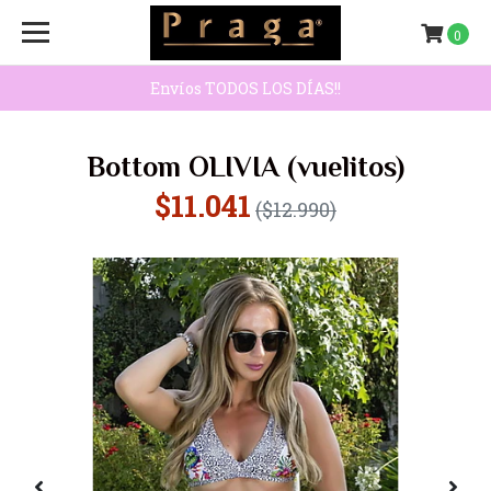
0
Envíos TODOS LOS DÍAS!!
Bottom OLIVIA (vuelitos)
$11.041
($12.990)