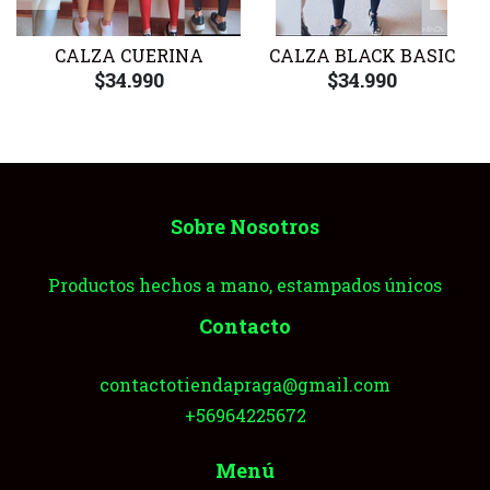
CALZA CUERINA
CALZA BLACK BASIC
$34.990
$34.990
Sobre Nosotros
Productos hechos a mano, estampados únicos
Contacto
contactotiendapraga@gmail.com
+56964225672
Menú