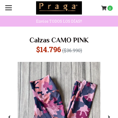
0
Envíos TODOS LOS DÍAS!!
Calzas CAMO PINK
$14.796
($36.990)