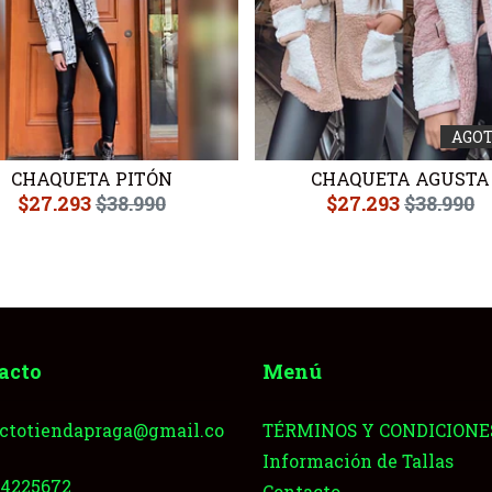
AGO
CHAQUETA PITÓN
CHAQUETA AGUSTA
$27.293
$38.990
$27.293
$38.990
acto
Menú
ctotiendapraga@gmail.co
TÉRMINOS Y CONDICIONE
Información de Tallas
64225672
Contacto