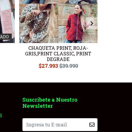
TADO
CHAQUETA PRINT, ROJA-
CHAQU
GRIS,PRINT CLASSIC, PRINT
$23
DEGRADE
$27.993
$39.990
Suscríbete a Nuestro
Newsletter
S