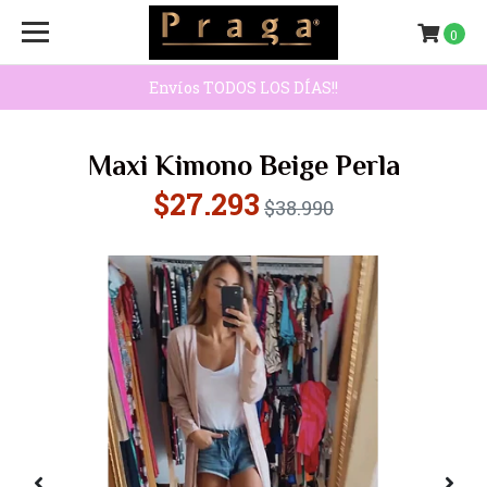
0
Envíos TODOS LOS DÍAS!!
Maxi Kimono Beige Perla
$27.293
$38.990