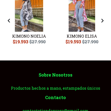
O
KIMONO NOELIA
KIMONO ELISA
$19.593
$27.990
$19.593
$27.990
Sobre Nosotros
Productos hechos a mano, estampados únicos
Contacto
contactotiendapraga@gmail.com