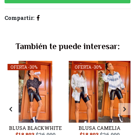
Compartir:
También te puede interesar:
OFERTA -30%
OFERTA -30%
S
BLUSA BLACKWHITE
BLUSA CAMELIA
$18.893
$26.990
$18.893
$26.990