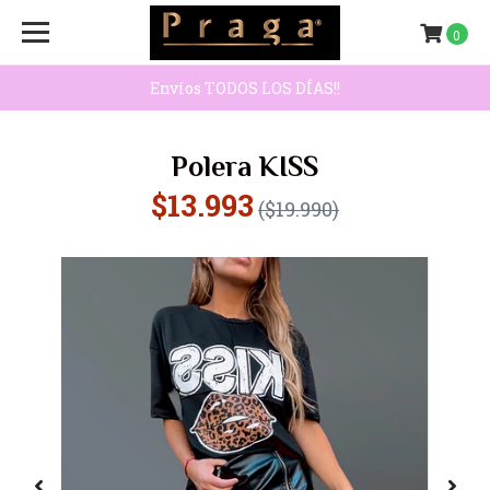
0
Envíos TODOS LOS DÍAS!!
Polera KISS
$13.993
($19.990)