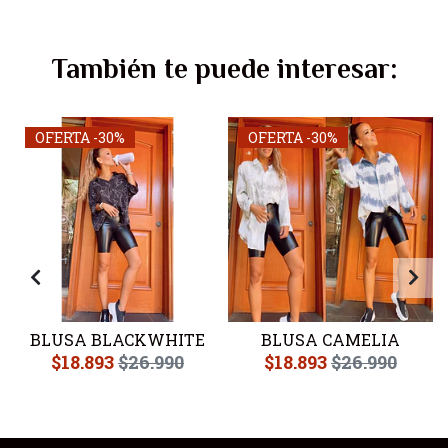
También te puede interesar:
OFERTA -30%
OFERTA -30%
S
BLUSA BLACKWHITE
BLUSA CAMELIA
$18.893
$26.990
$18.893
$26.990