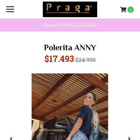
0
Envíos TODOS LOS DÍAS!!
Polerita ANNY
$17.493
$24.990