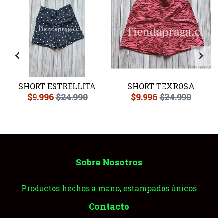
SHORT ESTRELLITA
SHORT TEXROSA
$9.996
$24.990
$9.996
$24.990
Sobre Nosotros
Productos hechos a mano, estampados únicos
Contacto