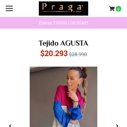
0
Envíos TODOS LOS DÍAS!!
Tejido AGUSTA
$20.293
$28.990