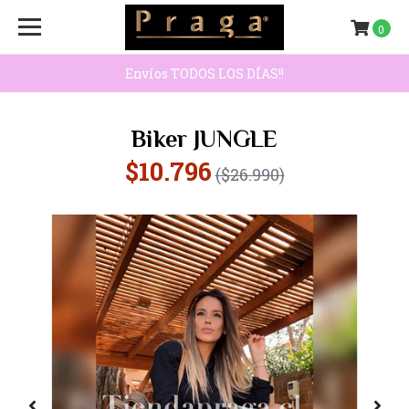
0
Envíos TODOS LOS DÍAS!!
Biker JUNGLE
$10.796
($26.990)