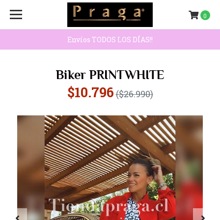
0
Envíos TODOS LOS DÍAS!!
Biker PRINTWHITE
$10.796
($26.990)