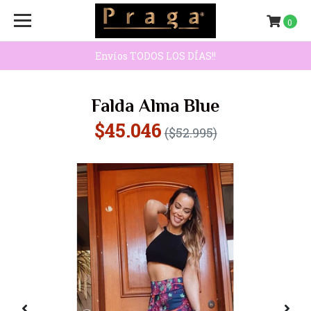
0
Envíos TODOS LOS DÍAS!!
Falda Alma Blue
$45.046
($52.995)