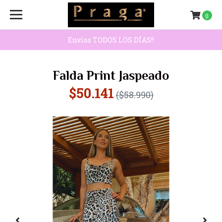
0
Envíos TODOS LOS DÍAS!!
Falda Print Jaspeado
$50.141
($58.990)