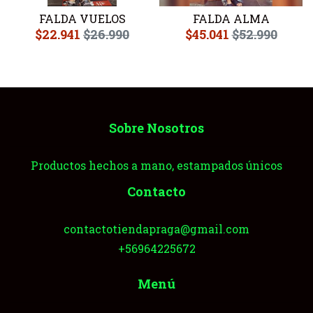
FALDA VUELOS
FALDA ALMA
$22.941
$26.990
$45.041
$52.990
Sobre Nosotros
Productos hechos a mano, estampados únicos
Contacto
contactotiendapraga@gmail.com
+56964225672
Menú