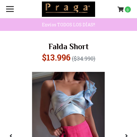
0
Envíos TODOS LOS DÍAS!!
Falda Short
$13.996
($34.990)