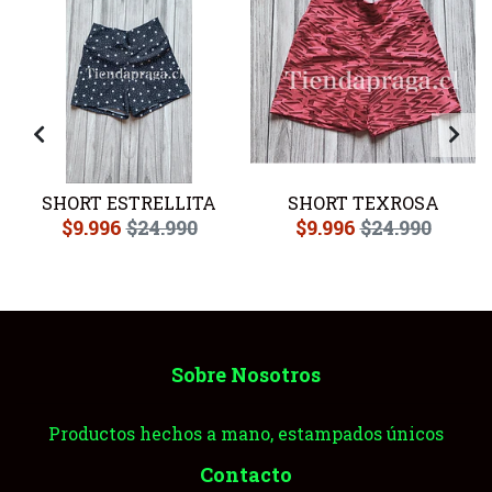
SHORT ESTRELLITA
SHORT TEXROSA
$9.996
$24.990
$9.996
$24.990
Sobre Nosotros
Productos hechos a mano, estampados únicos
Contacto