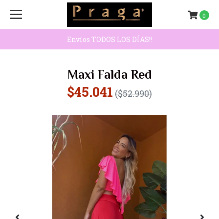
0
Envíos TODOS LOS DÍAS!!
Maxi Falda Red
$45.041
($52.990)