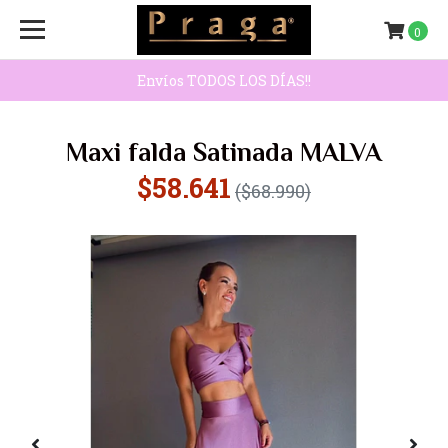
0
Envíos TODOS LOS DÍAS!!
Maxi falda Satinada MALVA
$58.641
($68.990)