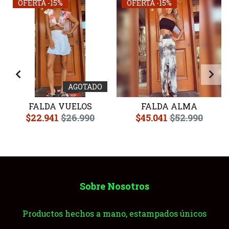
OFERTA -15%
OFERTA -15%
AGOTADO
FALDA VUELOS
FALDA ALMA
$22.941
$26.990
$45.041
$52.990
Sobre Nosotros
Productos hechos a mano, estampados únicos