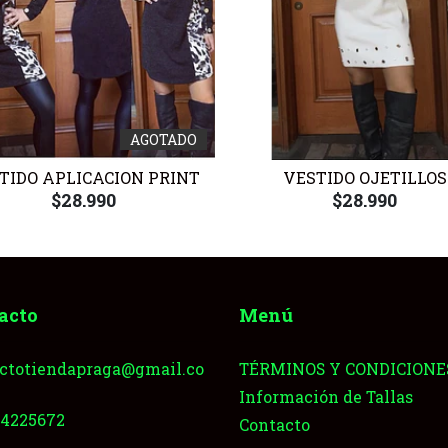
AGOTADO
TIDO APLICACION PRINT
VESTIDO OJETILLOS
$28.990
$28.990
acto
Menú
ctotiendapraga@gmail.co
TÉRMINOS Y CONDICIONE
Información de Tallas
64225672
Contacto