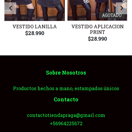
AGOTADO
VESTIDO LANILLA
VESTIDO APLICACION
PRINT
$28.990
$28.990
Sobre Nosotros
Productos hechos a mano, estampados únicos
Contacto
contactotiendapraga@gmail.com
+56964225672