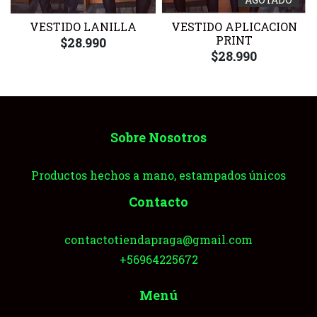
VESTIDO LANILLA
VESTIDO APLICACION
PRINT
$28.990
$28.990
Sobre Nosotros
Productos hechos a mano, estampados únicos
Contacto
contactotiendapraga@gmail.com
+56964225672
Menú