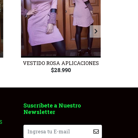
VESTIDO ROSA APLICACIONES
VE
$28.990
Suscríbete a Nuestro
Newsletter
S