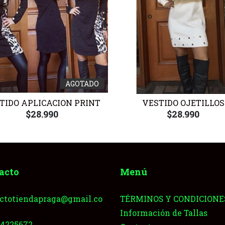
AGOTADO
TIDO APLICACION PRINT
VESTIDO OJETILLOS
$28.990
$28.990
acto
Menú
ctotiendapraga@gmail.co
TÉRMINOS Y CONDICIONE
Información de Tallas
64225672