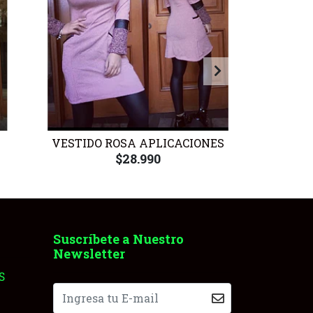
VESTIDO ROSA APLICACIONES
VE
$28.990
Suscríbete a Nuestro
Newsletter
S