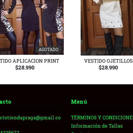
AGOTADO
TIDO APLICACION PRINT
VESTIDO OJETILLOS
$28.990
$28.990
acto
Menú
ctotiendapraga@gmail.co
TÉRMINOS Y CONDICIONE
Información de Tallas
64225672