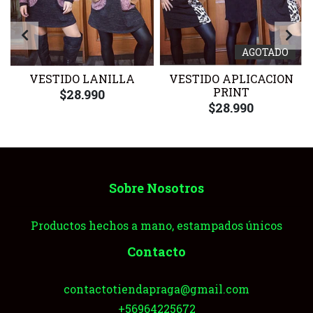
AGOTADO
VESTIDO LANILLA
VESTIDO APLICACION
PRINT
$28.990
$28.990
Sobre Nosotros
Productos hechos a mano, estampados únicos
Contacto
contactotiendapraga@gmail.com
+56964225672