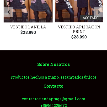
AGOTADO
VESTIDO LANILLA
VESTIDO APLICACION
PRINT
$28.990
$28.990
Sobre Nosotros
Productos hechos a mano, estampados únicos
Contacto
contactotiendapraga@gmail.com
+56964225672