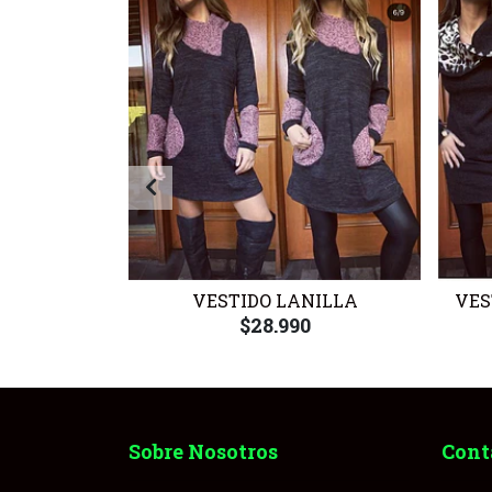
ETA ROJO
VESTIDO LANILLA
VES
0
$28.990
Sobre Nosotros
Cont