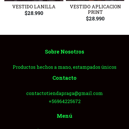
VESTIDO LANILLA
VESTIDO APLICACION
PRINT
$28.990
$28.990
Sobre Nosotros
Productos hechos a mano, estampados únicos
Contacto
contactotiendapraga@gmail.com
+56964225672
Menú