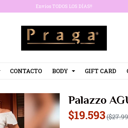
Envíos TODOS LOS DÍAS!!
CONTACTO
BODY
GIFT CARD
Palazzo A
$19.593
($27.99