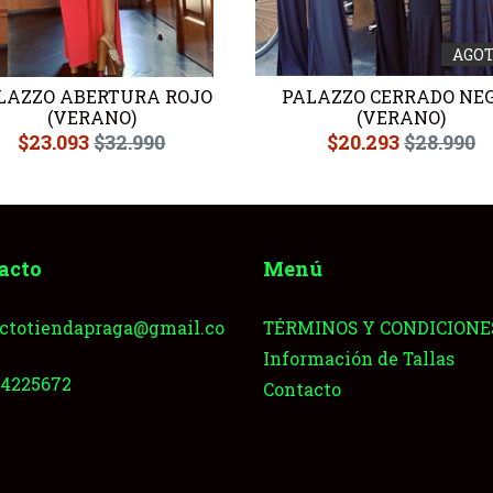
AGO
LAZZO ABERTURA ROJO
PALAZZO CERRADO NE
(VERANO)
(VERANO)
$23.093
$32.990
$20.293
$28.990
acto
Menú
ctotiendapraga@gmail.co
TÉRMINOS Y CONDICIONE
Información de Tallas
64225672
Contacto