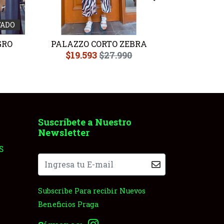
TADO
GRO
PALAZZO CORTO ZEBRA
PALAZZ
$19.593
$27.990
$19
Suscríbete a Nuestro
Newsletter
S
Subscribe Para recibir Nuevos
Beneficios Praga