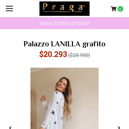
0
Envíos TODOS LOS DÍAS!!
Palazzo LANILLA grafito
$20.293
($28.990)