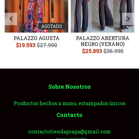
AGOTADO
PALAZZO AGUSTA
PALAZZO ABERTURA
NEGRO (VERANO)
$19.593
$27.990
$25.893
$36.990
Sobre Nosotros
Productos hechos a mano, estampados únicos
Contacto
contactotiendapraga@gmail.com