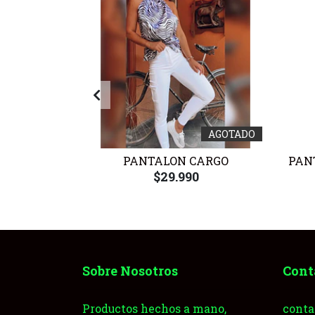
AGOTADO
NA OPACA
PANTALON CARGO
PAN
0
$29.990
Sobre Nosotros
Cont
Productos hechos a mano,
conta