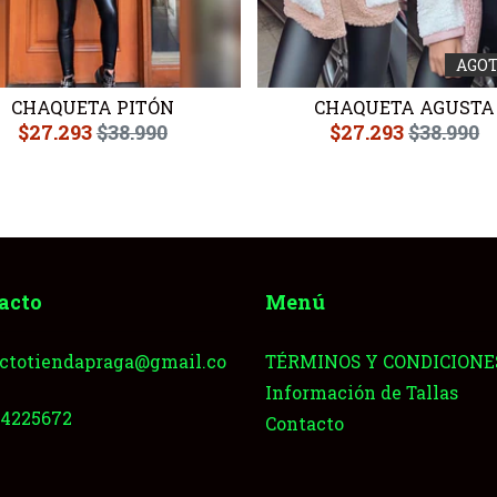
AGO
CHAQUETA PITÓN
CHAQUETA AGUSTA
$27.293
$38.990
$27.293
$38.990
acto
Menú
ctotiendapraga@gmail.co
TÉRMINOS Y CONDICIONE
Información de Tallas
64225672
Contacto