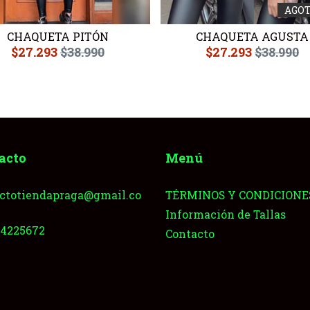
AGO
CHAQUETA PITÓN
CHAQUETA AGUSTA
$27.293
$38.990
$27.293
$38.990
acto
Menú
ctotiendapraga@gmail.co
TÉRMINOS Y CONDICIONE
Información de Tallas
64225672
Contacto