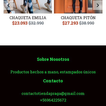
CHAQUETA EMILIA
CHAQUETA PITÓN
$23.093
$32.990
$27.293
$38.990
Sobre Nosotros
Productos hechos a mano, estampados únicos
Contacto
contactotiendapraga@gmail.com
+56964225672