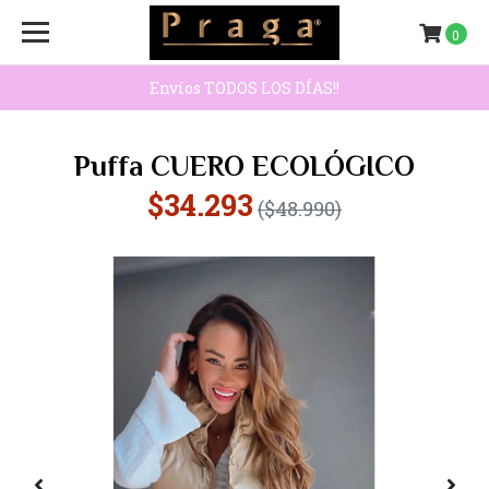
0
Envíos TODOS LOS DÍAS!!
Puffa CUERO ECOLÓGICO
$34.293
($48.990)