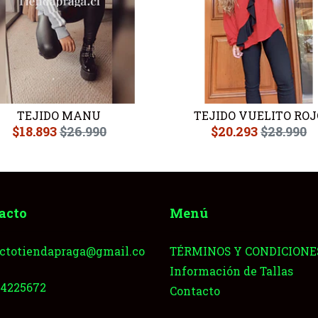
TEJIDO MANU
TEJIDO VUELITO ROJ
$18.893
$26.990
$20.293
$28.990
acto
Menú
ctotiendapraga@gmail.co
TÉRMINOS Y CONDICIONE
Información de Tallas
64225672
Contacto