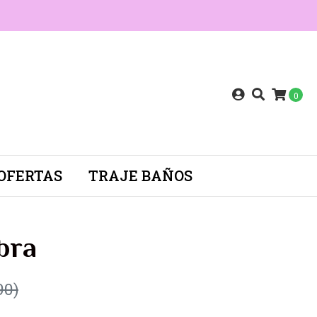
0
OFERTAS
TRAJE BAÑOS
bra
90)