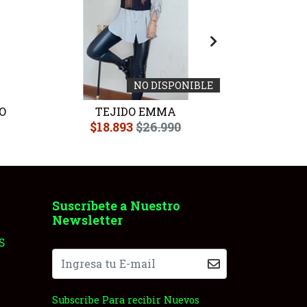
NO DISPONIBLE
O
TEJIDO EMMA
TEJ
$18.893
$26.990
$20
Suscríbete a Nuestro
Newsletter
S
Subscribe Para recibir Nuevos