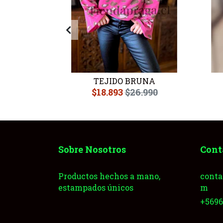
USTA
TEJIDO BRUNA
.990
$18.893
$26.990
Sobre Nosotros
Cont
Productos hechos a mano,
conta
estampados únicos
m
+569