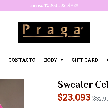
Envíos TODOS LOS DÍAS!!
CONTACTO
BODY
GIFT CARD
Sweater Ce
$23.093
($32.9