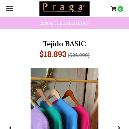
0
Envíos TODOS LOS DÍAS!!
Tejido BASIC
$18.893
($26.990)