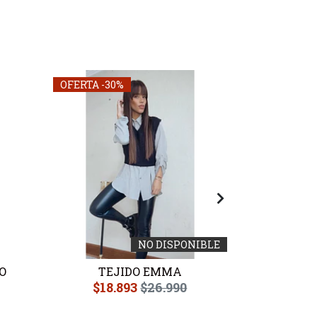
OFERTA -30%
OFERTA -30
NO DISPONIBLE
O
TEJIDO EMMA
TEJ
$18.893
$26.990
$20