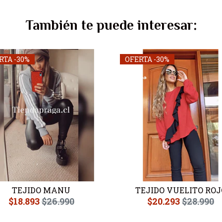
También te puede interesar:
RTA -30%
OFERTA -30%
TEJIDO MANU
TEJIDO VUELITO ROJ
$18.893
$26.990
$20.293
$28.990