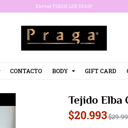
Envíos TODOS LOS DÍAS!!
CONTACTO
BODY
GIFT CARD
Tejido Elba
$20.993
$29.9