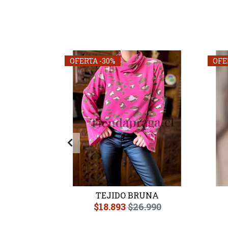
OFERTA -30%
OFE
USTA
TEJIDO BRUNA
.990
$18.893
$26.990