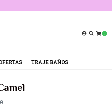
0
OFERTAS
TRAJE BAÑOS
 Camel
90