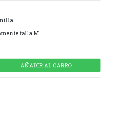
anilla
amente talla M