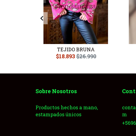
USTA
TEJIDO BRUNA
.990
$18.893
$26.990
Sobre Nosotros
Cont
Productos hechos a mano,
conta
estampados únicos
m
+569