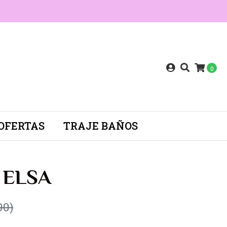
0
OFERTAS
TRAJE BAÑOS
t ELSA
90)