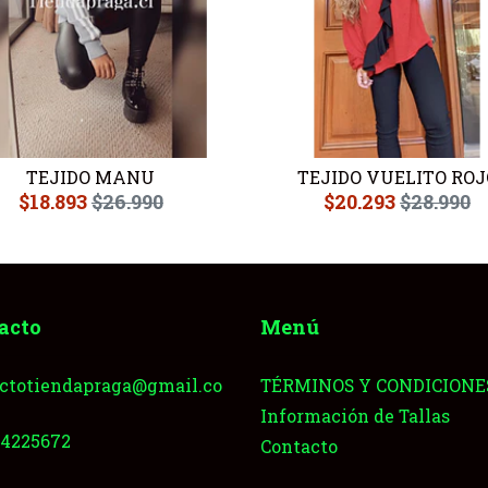
TEJIDO MANU
TEJIDO VUELITO ROJ
$18.893
$26.990
$20.293
$28.990
acto
Menú
ctotiendapraga@gmail.co
TÉRMINOS Y CONDICIONE
Información de Tallas
64225672
Contacto