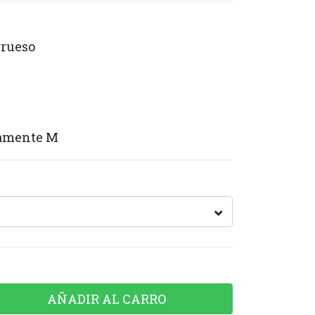
grueso
damente M