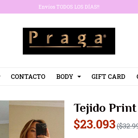
Envíos TODOS LOS DÍAS!!
CONTACTO
BODY
GIFT CARD
Tejido Prin
$23.093
($32.9