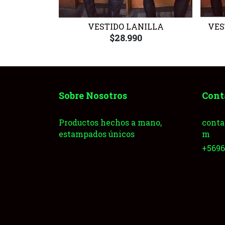
ETA ROJO
VESTIDO LANILLA
VES
0
$28.990
Sobre Nosotros
Cont
Productos hechos a mano,
conta
estampados únicos
m
+569