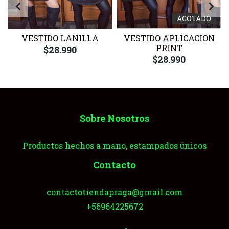
AGOTADO
VESTIDO LANILLA
VESTIDO APLICACION
PRINT
$28.990
$28.990
Sobre Nosotros
Productos hechos a mano, estampados únicos
Contacto
contactotiendapraga@gmail.com
+56964225672