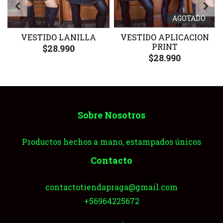
AGOTADO
VESTIDO LANILLA
VESTIDO APLICACION
PRINT
$28.990
$28.990
Sobre Nosotros
Productos hechos a mano, estampados únicos
Contacto
contactotiendapraga@gmail.com
+56964225672