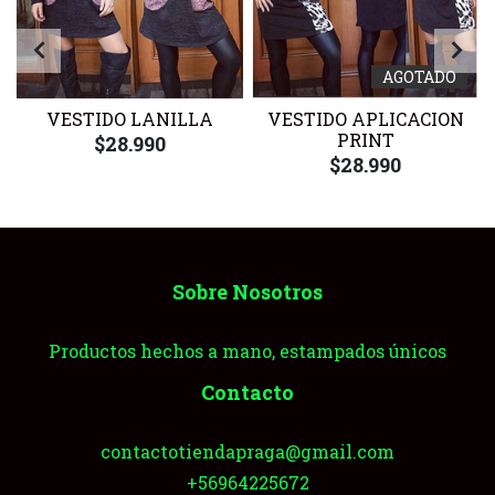
AGOTADO
VESTIDO LANILLA
VESTIDO APLICACION
PRINT
$28.990
$28.990
Sobre Nosotros
Productos hechos a mano, estampados únicos
Contacto
contactotiendapraga@gmail.com
+56964225672