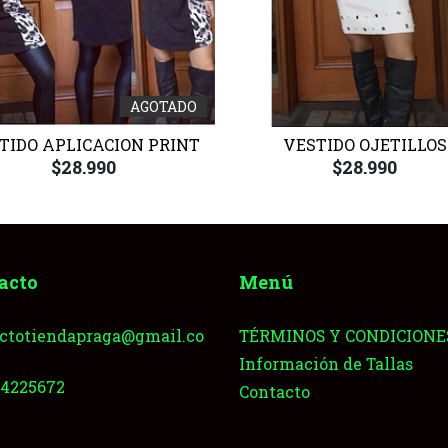
AGOTADO
TIDO APLICACION PRINT
VESTIDO OJETILLOS
$28.990
$28.990
acto
Menú
ctotiendapraga@gmail.co
TÉRMINOS Y CONDICIONE
Información de Tallas
64225672
Contacto