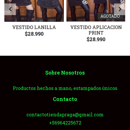
AGOTADO
VESTIDO LANILLA
VESTIDO APLICACION
PRINT
$28.990
$28.990
Sobre Nosotros
Productos hechos a mano, estampados únicos
Contacto
contactotiendapraga@gmail.com
+56964225672