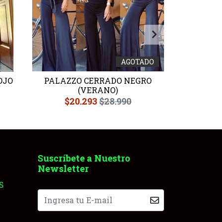
AGOTADO
OJO
PALAZZO CERRADO NEGRO
PALAZZ
(VERANO)
$19
$20.293
$28.990
Suscríbete a Nuestro
Newsletter
S