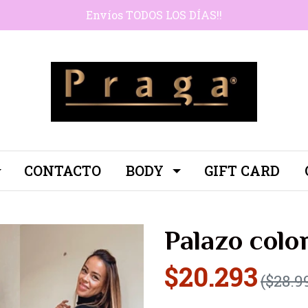
Envíos TODOS LOS DÍAS!!
CONTACTO
BODY
GIFT CARD
Palazo col
$20.293
($28.9