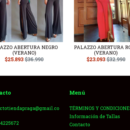
AZZO ABERTURA NEGRO
PALAZZO ABERTURA R
(VERANO)
(VERANO)
$25.893
$36.990
$23.093
$32.990
acto
Menú
ctotiendapraga@gmail.co
TÉRMINOS Y CONDICIONE
Información de Tallas
64225672
Contacto