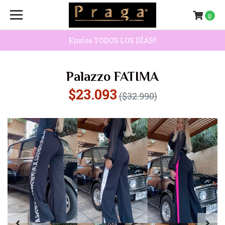
0
Envíos TODOS LOS DÍAS!!
Palazzo FATIMA
$23.093
($32.990)