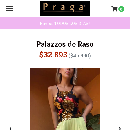
0
Envíos TODOS LOS DÍAS!!
Palazzos de Raso
$32.893
($46.990)