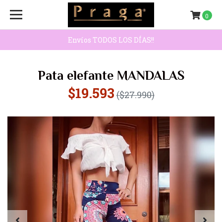
0
Envíos TODOS LOS DÍAS!!
Pata elefante MANDALAS
$19.593
($27.990)