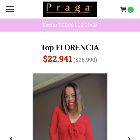
0
Envíos TODOS LOS DÍAS!!
Top FLORENCIA
$22.941
($26.990)