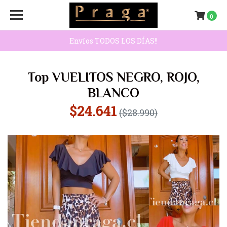
0
Envíos TODOS LOS DÍAS!!
Top VUELITOS NEGRO, ROJO,
BLANCO
$24.641
($28.990)